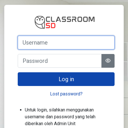
Skip to main content
Log in to Clas
Username
Password
Log in
Lost password?
Untuk login, silahkan menggunakan
username dan password yang telah
diberikan oleh Admin Unit